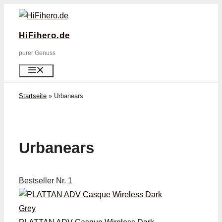
Zum
Inhalt
HiFihero.de
springen
purer Genuss
Menü
Startseite
»
Urbanears
Urbanears
Bestseller Nr. 1