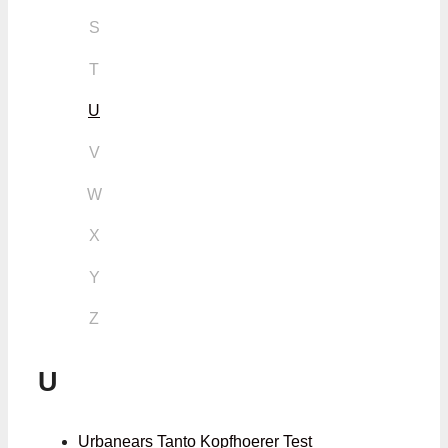
S
T
U
V
W
X
Y
Z
U
Urbanears Tanto Kopfhoerer Test