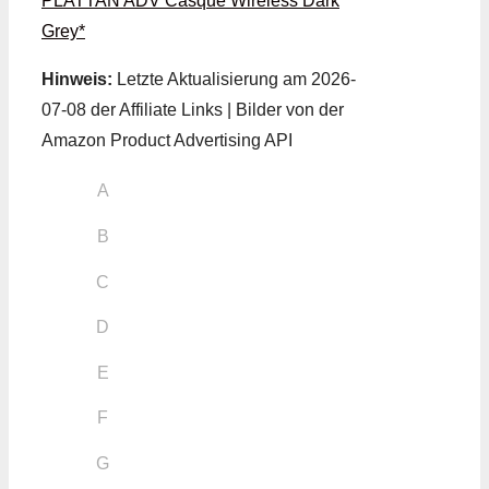
PLATTAN ADV Casque Wireless Dark
Grey*
Hinweis:
Letzte Aktualisierung am 2026-
07-08 der Affiliate Links | Bilder von der
Amazon Product Advertising API
A
B
C
D
E
F
G