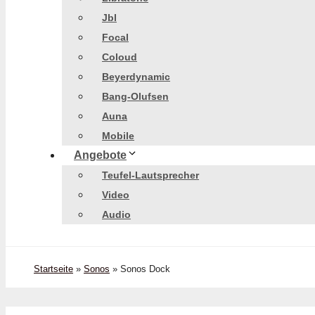
Jbl
Focal
Coloud
Beyerdynamic
Bang-Olufsen
Auna
Mobile
Angebote
Teufel-Lautsprecher
Video
Audio
Startseite
»
Sonos
»
Sonos Dock