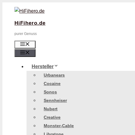
Zum
Inhalt
HiFihero.de
springen
purer Genuss
Menü
Menü
Hersteller
Urbanears
Cocaine
Sonos
Sennheiser
Nubert
Creative
Monster-Cable
Libratone