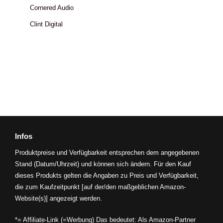
Cornered Audio
Clint Digital
Infos
Produktpreise und Verfügbarkeit entsprechen dem angegebenen
Stand (Datum/Uhrzeit) und können sich ändern. Für den Kauf
dieses Produkts gelten die Angaben zu Preis und Verfügbarkeit,
die zum Kaufzeitpunkt [auf der/den maßgeblichen Amazon-
Website(s)] angezeigt werden.
*= Affiliate-Link (=Werbung) Das bedeutet: Als Amazon-Partner