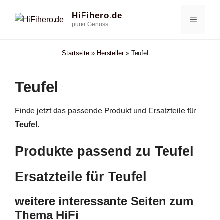
Zum
HiFihero.de
Menü
Inhalt
purer Genuss
springen
Startseite
»
Hersteller
»
Teufel
Teufel
Finde jetzt das passende Produkt und Ersatzteile für
Teufel
.
Produkte passend zu Teufel
Ersatzteile für Teufel
weitere interessante Seiten zum
Thema HiFi