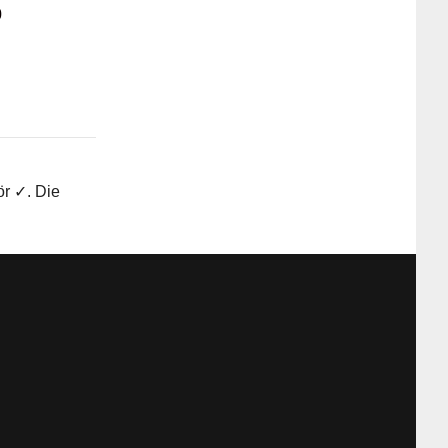
0
ör ✓. Die