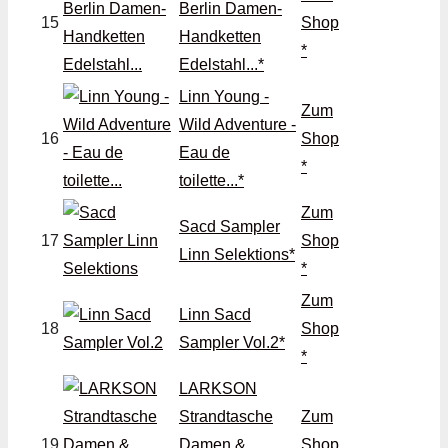
Berlin Damen-
15
Shop
Handketten
*
Edelstahl...*
Linn Young -
Zum
Wild Adventure -
16
Shop
Eau de
*
toilette...*
Zum
Sacd Sampler
17
Shop
Linn Selektions*
*
Zum
Linn Sacd
18
Shop
Sampler Vol.2*
*
LARKSON
Strandtasche
Zum
19
Damen &
Shop