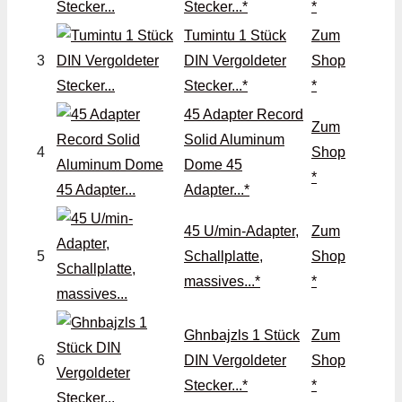
Stecker...*
*
Tumintu 1 Stück
Zum
3
DIN Vergoldeter
Shop
Stecker...*
*
45 Adapter Record
Zum
Solid Aluminum
4
Shop
Dome 45
*
Adapter...*
45 U/min-Adapter,
Zum
5
Schallplatte,
Shop
massives...*
*
Ghnbajzls 1 Stück
Zum
6
DIN Vergoldeter
Shop
Stecker...*
*