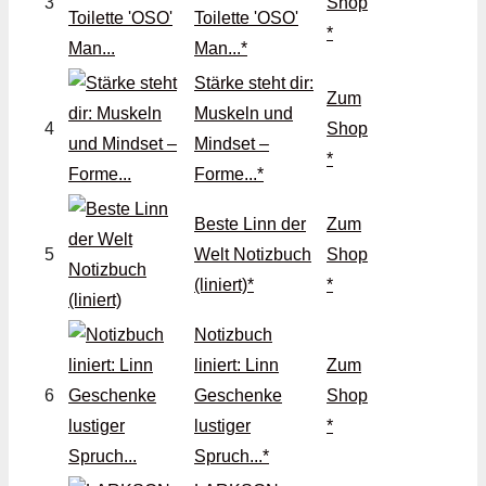
3
Shop
Toilette 'OSO'
*
Man...*
Stärke steht dir:
Zum
Muskeln und
4
Shop
Mindset –
*
Forme...*
Beste Linn der
Zum
5
Welt Notizbuch
Shop
(liniert)*
*
Notizbuch
liniert: Linn
Zum
6
Geschenke
Shop
lustiger
*
Spruch...*