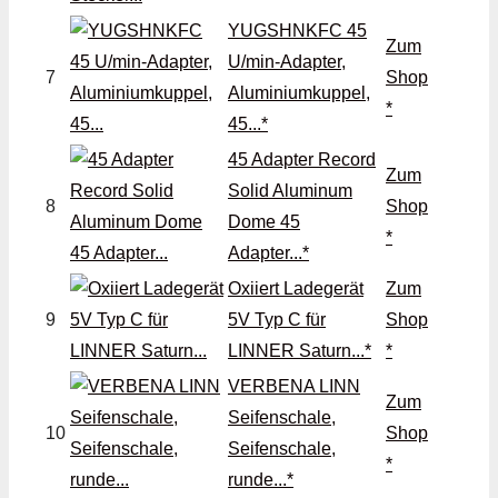
YUGSHNKFC 45
Zum
U/min-Adapter,
7
Shop
Aluminiumkuppel,
*
45...*
45 Adapter Record
Zum
Solid Aluminum
8
Shop
Dome 45
*
Adapter...*
Oxiiert Ladegerät
Zum
9
5V Typ C für
Shop
LINNER Saturn...*
*
VERBENA LINN
Zum
Seifenschale,
10
Shop
Seifenschale,
*
runde...*