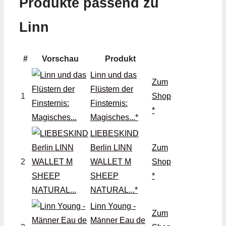
Produkte passend zu
Linn
#
Vorschau
Produkt
Linn und das
Zum
Flüstern der
1
Shop
Finsternis:
*
Magisches...*
LIEBESKIND
Berlin LINN
Zum
2
WALLET M
Shop
SHEEP
*
NATURAL...*
Linn Young -
Zum
Männer Eau de