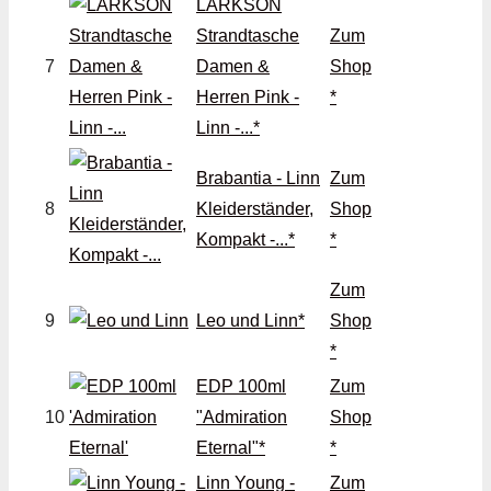
LARKSON
Strandtasche
Zum
7
Damen &
Shop
Herren Pink -
*
Linn -...*
Brabantia - Linn
Zum
8
Kleiderständer,
Shop
Kompakt -...*
*
Zum
9
Leo und Linn*
Shop
*
EDP 100ml
Zum
10
"Admiration
Shop
Eternal"*
*
Linn Young -
Zum