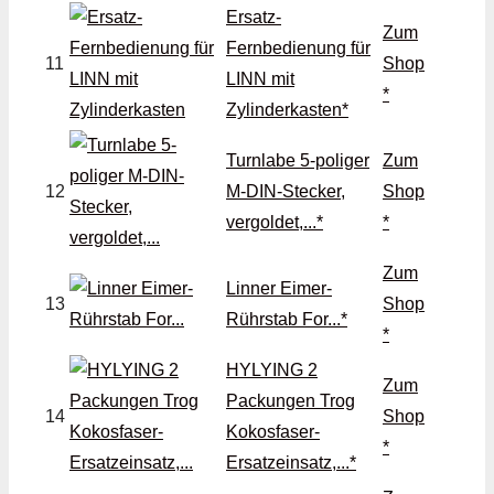
Ersatz-
Zum
Fernbedienung für
11
Shop
LINN mit
*
Zylinderkasten*
Turnlabe 5-poliger
Zum
12
M-DIN-Stecker,
Shop
vergoldet,...*
*
Zum
Linner Eimer-
13
Shop
Rührstab For...*
*
HYLYING 2
Zum
Packungen Trog
14
Shop
Kokosfaser-
*
Ersatzeinsatz,...*