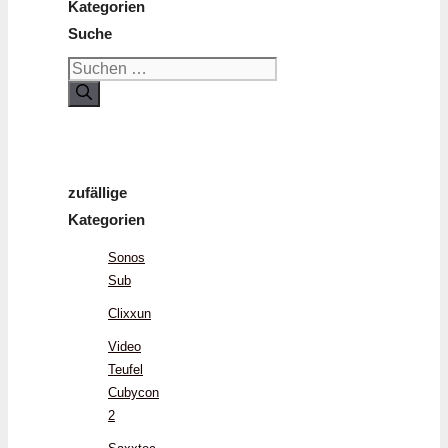
Kategorien
Suche
Suchen
nach:
zufällige
Kategorien
Sonos
Sub
Clixxun
Video
Teufel
Cubycon
2