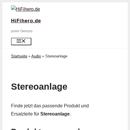
Zum
Inhalt
HiFihero.de
springen
purer Genuss
Menü
Startseite
»
Audio
»
Stereoanlage
Stereoanlage
Finde jetzt das passende Produkt und
Ersatzteile für
Stereoanlage
.